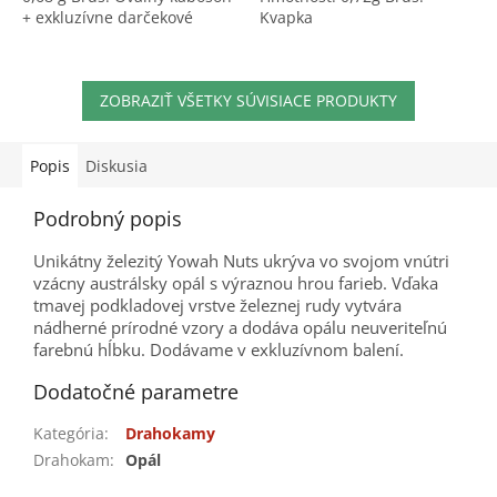
+ exkluzívne darčekové
Kvapka
balenie ZDARMA
ZOBRAZIŤ VŠETKY SÚVISIACE PRODUKTY
Popis
Diskusia
Podrobný popis
Unikátny železitý Yowah Nuts ukrýva vo svojom vnútri
vzácny austrálsky opál s výraznou hrou farieb. Vďaka
tmavej podkladovej vrstve železnej rudy vytvára
nádherné prírodné vzory a dodáva opálu neuveriteľnú
farebnú hĺbku. Dodávame v exkluzívnom balení.
Dodatočné parametre
Kategória
:
Drahokamy
Drahokam
:
Opál