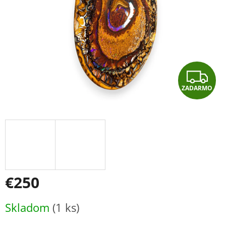
Z
ZADARMO
A
D
A
R
M
€250
O
Jednotková
Skladom
(1 ks)
cena: