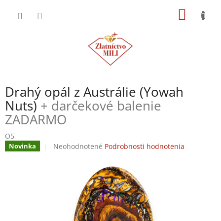
Prejsť
NÁKU
na
obsah
KOŠÍK
Drahý opál z Austrálie (Yowah
Nuts)
+ darčekové balenie
ZADARMO
O5
Priemerné
Neohodnotené
Podrobnosti hodnotenia
Novinka
hodnotenie
produktu
je
0,0
z
5
hviezdičiek.