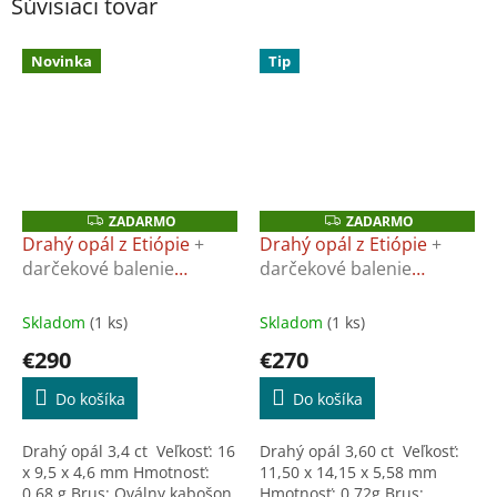
Súvisiaci tovar
Novinka
Tip
ZADARMO
ZADARMO
Z
Z
A
A
Drahý opál z Etiópie
+
Drahý opál z Etiópie
+
D
D
darčekové balenie
darčekové balenie
A
A
R
R
ZADARMO
ZADARMO
M
M
O
O
Skladom
(1 ks)
Skladom
(1 ks)
€290
€270
Do košíka
Do košíka
Drahý opál 3,4 ct Veľkosť: 16
Drahý opál 3,60 ct Veľkosť:
x 9,5 x 4,6 mm Hmotnosť:
11,50 x 14,15 x 5,58 mm
0,68 g Brus: Oválny kabošon
Hmotnosť: 0,72g Brus: