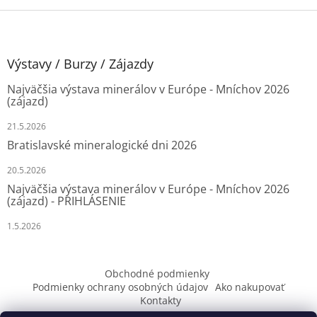
Z
á
p
ä
Výstavy / Burzy / Zájazdy
t
Najväčšia výstava minerálov v Európe - Mníchov 2026
i
(zájazd)
e
21.5.2026
Bratislavské mineralogické dni 2026
20.5.2026
Najväčšia výstava minerálov v Európe - Mníchov 2026
(zájazd) - PRIHLÁSENIE
1.5.2026
Obchodné podmienky
Podmienky ochrany osobných údajov
Ako nakupovať
Kontakty