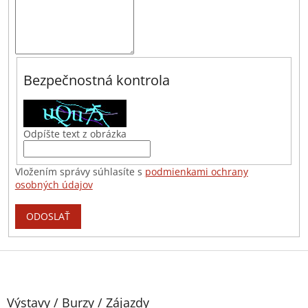
Bezpečnostná kontrola
Odpíšte text z obrázka
Vložením správy súhlasíte s
podmienkami ochrany
osobných údajov
ODOSLAŤ
Z
á
p
ä
Výstavy / Burzy / Zájazdy