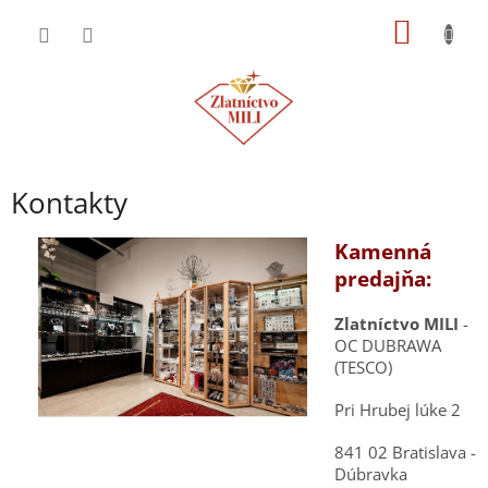
Prejsť
NÁKU
na
obsah
KOŠÍK
Kontakty
Kamenná
predajňa:
Zlatníctvo MILI
-
OC DUBRAWA
(TESCO)
Pri Hrubej lúke 2
841 02 Bratislava -
Dúbravka