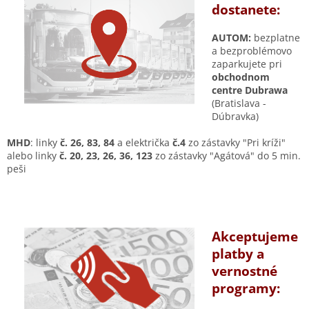
dostanete:
AUTOM:
bezplatne
a bezproblémovo
zaparkujete pri
obchodnom
centre Dubrawa
(Bratislava -
Dúbravka)
MHD
:
linky
č. 26, 83, 84
a električka
č.4
zo zástavky "Pri kríži"
alebo linky
č. 20, 23, 26, 36, 123
zo zástavky "Agátová" do 5 min.
peši
Akceptujeme
platby a
vernostné
programy: