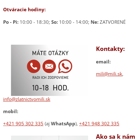
Otváracie hodiny:
Po - Pi:
10:00 - 18:30;
So:
10:00 - 14:00;
Ne:
ZATVORENÉ
Kontakty:
email:
mili@mili.sk
,
info@zlatnictvomili.sk
mobil:
+421 905 302 335
(aj
WhatsApp
),
+421 948 302 335
Ako sa k nám