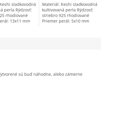
5
 Keshi sladkovodná
Materiál: Keshi sladkovodná
hviezdičiek.
ná perla Rýdzosť:
kultivovaná perla Rýdzosť:
925 rhodiované
striebro 925 rhodiované
erál: 13x11 mm
Priemer perál: 5x10 mm
ravidelný Farba:
Tvar: nepravidelný Farba:
rieborná s vysokým
biela, strieborná s vysokým
leskom...
 Vytvorené sú buď náhodne, alebo zámerne