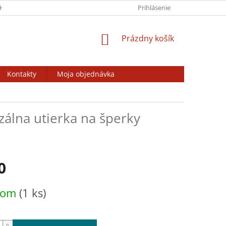
HRANY OSOBNÝCH ÚDAJOV
VÝSTAVY / BURZY / ZÁJAZDY
Prihlásenie
ODSTÚ
NÁKUPNÝ
Prázdny košík
KOŠÍK
Kontakty
Moja objednávka
zálna utierka na šperky
0
ová
dom
(1 ks)