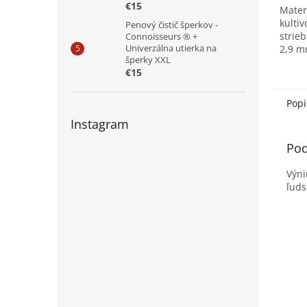
€15
Mater
kulti
Penový čistič šperkov -
strie
Connoisseurs ® +
Univerzálna utierka na
2,9 m
šperky XXL
Tvar: 
€15
jemne
leskom
Popi
Instagram
Pod
Výni
ľuds