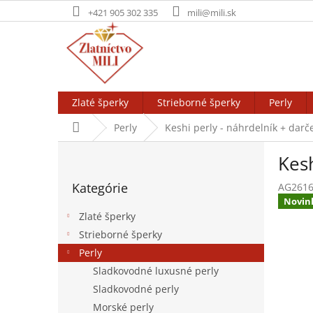
Prejsť
+421 905 302 335
mili@mili.sk
na
obsah
Zlaté šperky
Strieborné šperky
Perly
Domov
Perly
Keshi perly - náhrdelník
+ darč
B
Kesh
o
Preskočiť
č
Kategórie
AG261
kategórie
n
Novin
ý
Zlaté šperky
p
Strieborné šperky
a
Perly
n
e
Sladkovodné luxusné perly
l
Sladkovodné perly
Morské perly