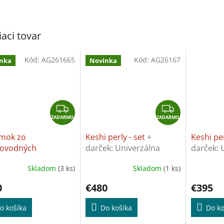
M
O
iaci tovar
Kód:
AG261665
Kód:
AG26167
nka
Novinka
Z
Z
ZADARMO
A
ZADARMO
A
D
D
mok zo
Keshi perly - set
+
Keshi per
A
A
kovodných
darček: Univerzálna
darček: 
R
R
vovaných perál
+
utierka na šperky
utierka 
M
M
Skladom
(3 ks)
Skladom
(1 ks)
k: Univerzálna
O
O
ka na šperky
0
€480
€395
o košíka
Do košíka
Do ko