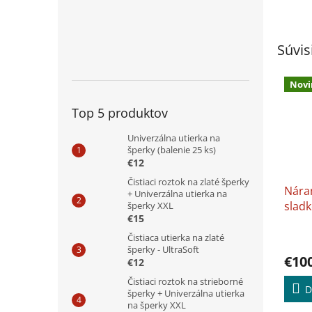
Súvis
Novi
Top 5 produktov
Univerzálna utierka na
šperky (balenie 25 ks)
€12
Čistiaci roztok na zlaté šperky
Nára
+ Univerzálna utierka na
slad
šperky XXL
€15
kulti
darče
Čistiaca utierka na zlaté
šperky - UltraSoft
utier
€10
€12
Čistiaci roztok na strieborné
D
šperky + Univerzálna utierka
na šperky XXL