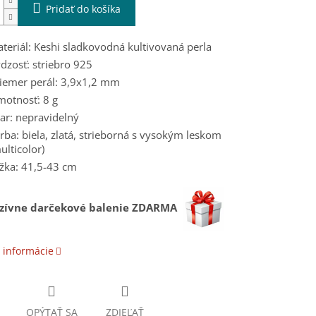
Pridať do košíka
teriál: Keshi sladkovodná kultivovaná perla
dzosť: striebro 925
iemer perál: 3,9x1,2 mm
otnosť: 8 g
ar: nepravidelný
rba: biela, zlatá, strieborná s vysokým leskom
ulticolor)
žka: 41,5-43 cm
uzívne darčekové balenie ZDARMA
 informácie
OPÝTAŤ SA
ZDIEĽAŤ