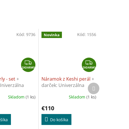
Kód:
9736
Kód:
1556
Novinka
Z
Z
ZADARMO
A
ZADARMO
A
D
D
ly - set
+
Náramok z Keshi perál
+
A
A
Univerzálna
darček: Univerzálna
Ďalší
R
R
produkt
na šperky
utierka na šperky
M
M
Skladom
(1 ks)
Skladom
(1 ks)
Priemerné
O
O
hodnotenie
€110
produktu
je
šíka
5,0
Do košíka
z