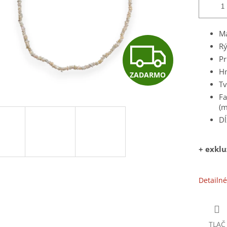
Ma
Z
Rý
Pr
Hm
ZADARMO
A
Tv
Fa
(m
D
Dĺ
+ exkl
A
Detailné
R
TLAČ