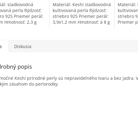
iál: sladkovodná
Materiál: Keshi sladkovodná
Materiál:
vovaná perla Rýdzosť:
kultivovaná perla Rýdzosť:
kultivova
bro 925 Priemer perál:
striebro 925 Priemer perál:
striebro 
m Hmotnosť: 2,3 g
3,9x1,2 mm Hmotnosť: á 8 g
Priemer p
guľatý Farba: biela,
(náhrdelník), 3,2 g
Tvar: nep
 maslová s vysokým
(náramok) Tvar:
biela, st
 Dĺžka: 1x...
nepravidelný Farba:...
leskom...
s
Diskusia
robný popis
močné Keshi prírodné perly sú nepravidelného tvaru a bez jadra.
kým zásahom do perlorodky.