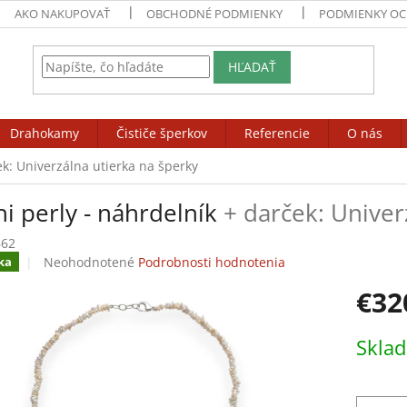
AKO NAKUPOVAŤ
OBCHODNÉ PODMIENKY
PODMIENKY OC
HĽADAŤ
Drahokamy
Čističe šperkov
Referencie
O nás
ek: Univerzálna utierka na šperky
i perly - náhrdelník
+ darček: Univer
662
Priemerné
Neohodnotené
Podrobnosti hodnotenia
ka
hodnotenie
€32
produktu
je
0,0
Jednotk
Skla
z
cena:
5
hviezdičiek.