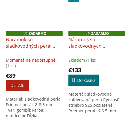
ZADARMO
ZADARMO
Z
Z
A
A
Náramok so
Náramok so
D
D
sladkovodných perál
sladkovodných
A
A
R
R
(multicolor)
+ darček:
kultivovaných perál
+
M
M
Univerzálna utierka na
darček: Univerzálna
O
O
Momentálne nedostupné
Skladom
(1 ks)
šperky
utierka na šperky
(1 ks)
€133
€89
Do košíka
DETAIL
Materiál: sladkovodná
Materiál: sladkovodná perla
kultivovaná perla Rýdzosť:
Priemer perál: 8-8,5 mm
striebro 925 pozlátené
Tvar: gombík Farba:
Priemer perál: 6-6,5 mm
multicolor Dĺžka:
Tvar: pologuľatý Farba: biela
univerzálna + exkluzívne
Dĺžka: univerzálna +
darčekové balenie ZDARMA
exkluzívne darčekové...