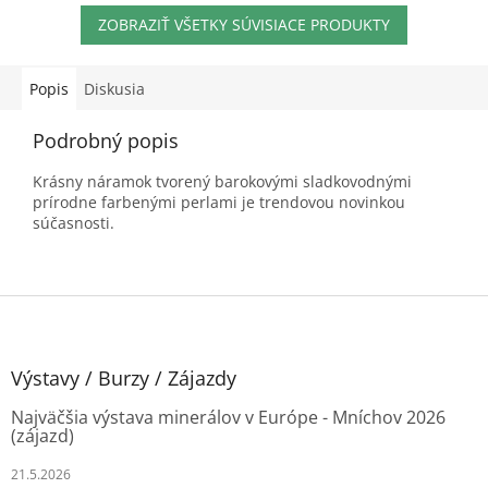
ZOBRAZIŤ VŠETKY SÚVISIACE PRODUKTY
Popis
Diskusia
Podrobný popis
Krásny náramok tvorený barokovými sladkovodnými
prírodne farbenými perlami je trendovou novinkou
súčasnosti.
Z
á
p
ä
Výstavy / Burzy / Zájazdy
t
Najväčšia výstava minerálov v Európe - Mníchov 2026
i
(zájazd)
e
21.5.2026