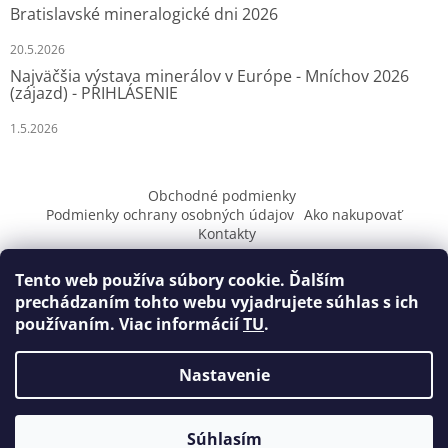
Bratislavské mineralogické dni 2026
20.5.2026
Najväčšia výstava minerálov v Európe - Mníchov 2026
(zájazd) - PRIHLÁSENIE
1.5.2026
Obchodné podmienky
Podmienky ochrany osobných údajov
Ako nakupovať
Kontakty
Tento web používa súbory cookie. Ďalším
prechádzaním tohto webu vyjadrujete súhlas s ich
používaním. Viac informácií
TU
.
Vytvoril Shoptet
Nastavenie
Copyright 2026
Zlatníctvo MILI
. Všetky práva vyhradené.
Súhlasím
Upraviť nastavenie cookies