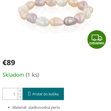
Z
ZADARMO
A
D
€89
A
Jednotková
Skladom
(1 ks)
cena:
R
M
Pridať do košíka
O
Materiál: sladkovodná perla