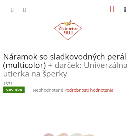
Prejsť
NÁKU
na
obsah
KOŠÍK
Náramok so sladkovodných perál
(multicolor)
+ darček: Univerzálna
utierka na šperky
1571
Priemerné
Neohodnotené
Podrobnosti hodnotenia
Novinka
hodnotenie
produktu
je
0,0
z
5
hviezdičiek.