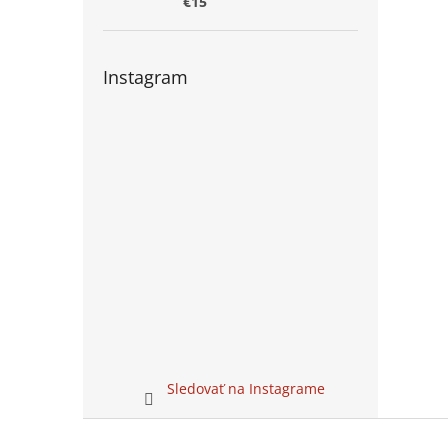
€15
Instagram
Sledovať na Instagrame
Z