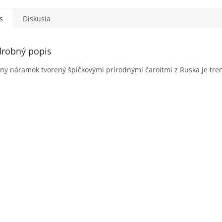
M
s
Diskusia
O
robný popis
ny náramok tvorený špičkovými prírodnými čaroitmi z Ruska je tre