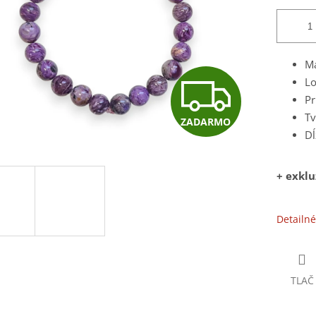
Ma
Z
Lo
Pr
Tv
ZADARMO
A
Dĺ
+ exkl
D
Detailné
A
R
TLAČ