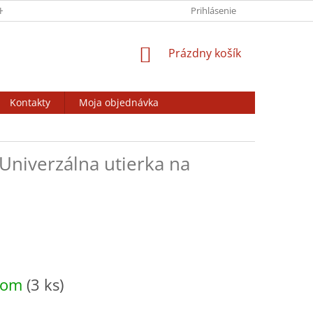
HRANY OSOBNÝCH ÚDAJOV
VÝSTAVY / BURZY / ZÁJAZDY
Prihlásenie
ODSTÚ
NÁKUPNÝ
Prázdny košík
KOŠÍK
Kontakty
Moja objednávka
 Univerzálna utierka na
ová
dom
(3 ks)