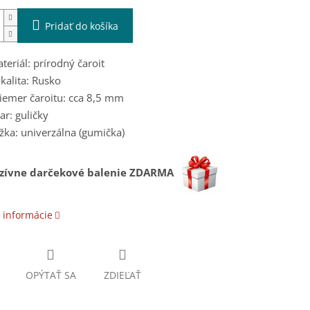
Pridať do košíka
teriál: prírodný čaroit
kalita: Rusko
iemer čaroitu: cca 8,5 mm
ar: guličky
žka: univerzálna (gumička)
uzívne darčekové balenie ZDARMA
 informácie
OPÝTAŤ SA
ZDIEĽAŤ