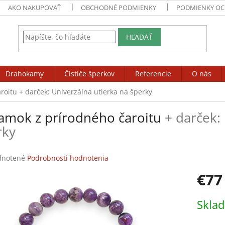
AKO NAKUPOVAŤ
OBCHODNÉ PODMIENKY
PODMIENKY OC
HĽADAŤ
Drahokamy
Čističe šperkov
Referencie
O nás
aroitu
+ darček: Univerzálna utierka na šperky
amok z prírodného čaroitu
+ darček:
rky
rné
notené
Podrobnosti hodnotenia
enie
€77
tu
Jednotk
Skla
cena:
čiek.