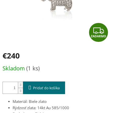
Z
ZADARMO
A
D
€240
A
Jednotková
Skladom
(1 ks)
cena:
R
M
Pridať do košíka
O
Materiál: Biele zlato
Rýdzosť zlata: 14kt Au 585/1000