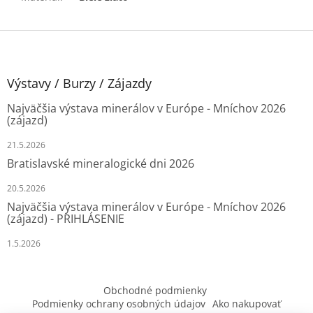
Z
á
p
ä
Výstavy / Burzy / Zájazdy
t
Najväčšia výstava minerálov v Európe - Mníchov 2026
i
(zájazd)
e
21.5.2026
Bratislavské mineralogické dni 2026
20.5.2026
Najväčšia výstava minerálov v Európe - Mníchov 2026
(zájazd) - PRIHLÁSENIE
1.5.2026
Obchodné podmienky
Podmienky ochrany osobných údajov
Ako nakupovať