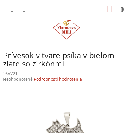
Prejsť
NÁKU
na
obsah
KOŠÍK
Prívesok v tvare psíka v bielom
zlate so zírkónmi
16AV21
Priemerné
Neohodnotené
Podrobnosti hodnotenia
hodnotenie
produktu
je
0,0
z
5
hviezdičiek.