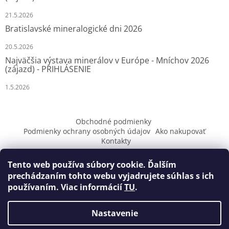
e
21.5.2026
Bratislavské mineralogické dni 2026
20.5.2026
Najväčšia výstava minerálov v Európe - Mníchov 2026
(zájazd) - PRIHLÁSENIE
1.5.2026
Obchodné podmienky
Podmienky ochrany osobných údajov
Ako nakupovať
Kontakty
Tento web používa súbory cookie. Ďalším
prechádzaním tohto webu vyjadrujete súhlas s ich
používaním. Viac informácií
TU
.
Vytvoril Shoptet
Nastavenie