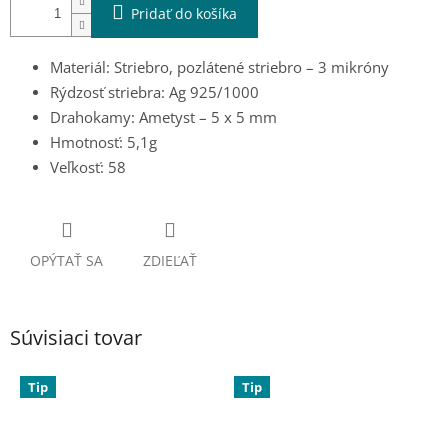
Pridať do košíka
Materiál: Striebro, pozlátené striebro – 3 mikróny
Rýdzosť striebra: Ag 925/1000
Drahokamy: Ametyst – 5 x 5 mm
Hmotnosť: 5,1g
Veľkosť: 58
OPÝTAŤ SA
ZDIEĽAŤ
Súvisiaci tovar
Tip
Tip