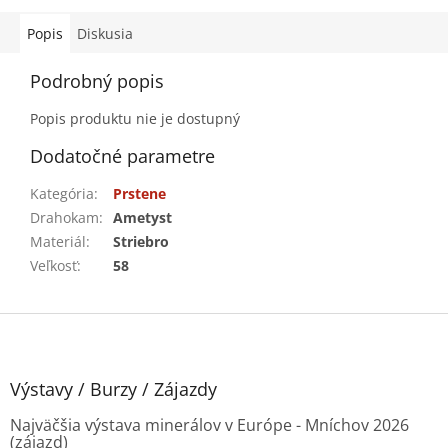
Popis
Diskusia
Podrobný popis
Popis produktu nie je dostupný
Dodatočné parametre
Kategória
:
Prstene
Drahokam
:
Ametyst
Materiál
:
Striebro
Veľkosť
:
58
Z
á
p
ä
Výstavy / Burzy / Zájazdy
t
Najväčšia výstava minerálov v Európe - Mníchov 2026
i
(zájazd)