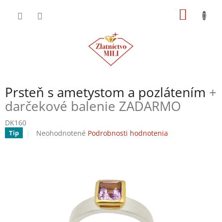
Prejsť
NÁKU
na
obsah
KOŠÍK
Prsteň s ametystom a pozlátením
+
darčekové balenie ZADARMO
DK160
Priemerné
Neohodnotené
Podrobnosti hodnotenia
Tip
hodnotenie
produktu
je
0,0
z
5
hviezdičiek.