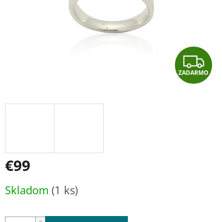
Z
ZADARMO
A
D
A
R
M
€99
O
Jednotková
Skladom
(1 ks)
cena: