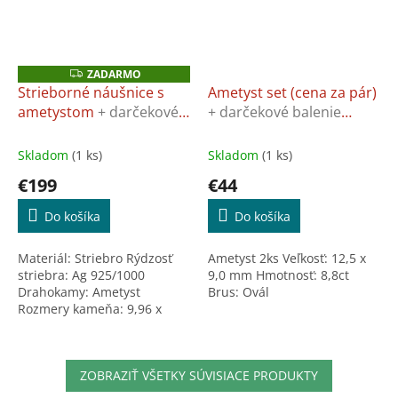
ZADARMO
Z
A
Strieborné náušnice s
Ametyst set (cena za pár)
D
ametystom
+ darčekové
+ darčekové balenie
A
R
balenie ZADARMO
ZADARMO
M
O
Skladom
(1 ks)
Skladom
(1 ks)
€199
€44
Do košíka
Do košíka
Materiál: Striebro Rýdzosť
Ametyst 2ks Veľkosť: 12,5 x
striebra: Ag 925/1000
9,0 mm Hmotnosť: 8,8ct
Drahokamy: Ametyst
Brus: Ovál
Rozmery kameňa: 9,96 x
10,13 x 5,46 mm Celkové
rozmery: 14,01 x 14,04 x 5,62
mm Hmotnosť: 5,39g
ZOBRAZIŤ VŠETKY SÚVISIACE PRODUKTY