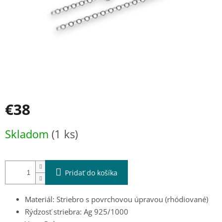
€38
Jednotková
Skladom
(1 ks)
cena:
Pridať do košíka
Materiál: Striebro s povrchovou úpravou (rhódiované)
Rýdzosť striebra: Ag 925/1000