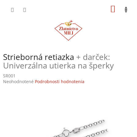
Prejsť
NÁKU
na
obsah
KOŠÍK
Strieborná retiazka
+ darček:
Univerzálna utierka na šperky
SR001
Priemerné
Neohodnotené
Podrobnosti hodnotenia
hodnotenie
produktu
je
0,0
z
5
hviezdičiek.