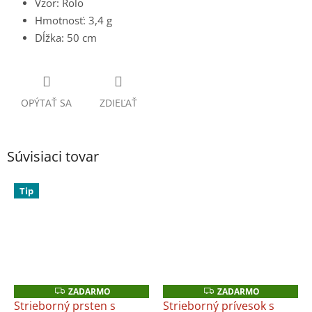
Vzor: Rolo
Hmotnosť: 3,4 g
Dĺžka: 50 cm
OPÝTAŤ SA
ZDIEĽAŤ
Súvisiaci tovar
Tip
ZADARMO
ZADARMO
Z
Z
A
A
Strieborný prsten s
Strieborný prívesok s
D
D