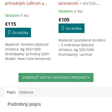
prírodným zafírom a
larimarom
+ darček:
A
A
R
R
zirkónmi
+ darček:
Univerzálna utierka na
M
M
Skladom
(1 ks)
Priemerné
Univerzálna utierka na
šperky
O
O
Skladom
(1 ks)
hodnotenie
€105
šperky
produktu
€115
je
Do košíka
5,0
Do košíka
z
Materiál: pozlátené striebro
5
Materiál: Striebro Rýdzosť
– 5 mikrónov Rýdzosť
hviezdičiek.
striebra: Ag 925/1000
striebra: Ag 925/1000
Drahokamy: prírodný Zafír
Drahokamy: Larimar
Model: New York Hmotnosť:
Hmotnosť: 4 g Rozmery:
2,2g Veľkosť: 53 Ostatné
32x15x5 mm Brus: Slza
veľkosti na objednávku do 1
kabošon
a 1/2 týždňa....
ZOBRAZIŤ VŠETKY SÚVISIACE PRODUKTY
Popis
Diskusia
Podrobný popis