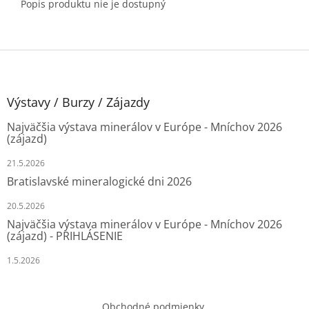
Popis produktu nie je dostupný
Z
á
p
ä
Výstavy / Burzy / Zájazdy
t
Najväčšia výstava minerálov v Európe - Mníchov 2026
i
(zájazd)
e
21.5.2026
Bratislavské mineralogické dni 2026
20.5.2026
Najväčšia výstava minerálov v Európe - Mníchov 2026
(zájazd) - PRIHLÁSENIE
1.5.2026
Obchodné podmienky