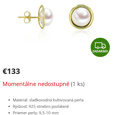
hviezdičiek.
Z
ZADARMO
A
D
€133
A
Jednotková
Momentálne nedostupné
(1 ks)
cena:
R
M
Materiál: sladkovodná kultivovaná perla
Rýdzosť: 925 striebro pozlátené
O
Priemer perly: 9,5-10 mm