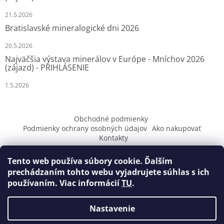
e
21.5.2026
Bratislavské mineralogické dni 2026
20.5.2026
Najväčšia výstava minerálov v Európe - Mníchov 2026
(zájazd) - PRIHLÁSENIE
1.5.2026
Obchodné podmienky
Podmienky ochrany osobných údajov
Ako nakupovať
Kontakty
Tento web používa súbory cookie. Ďalším
prechádzaním tohto webu vyjadrujete súhlas s ich
používaním. Viac informácií
TU
.
Vytvoril Shoptet
Nastavenie