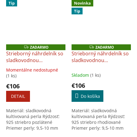
Tip
Novinka
Tip
ZADARMO
ZADARMO
Z
Z
A
A
Strieborný náhrdelník so
Strieborný náhrdelník so
D
D
sladkovodnou
sladkovodnou
A
A
R
R
kultivovanou perlou
+
kultivovanou perlou
+
M
M
Momentálne nedostupné
darček: Univerzálna
darček: Univerzálna
O
O
Priemerné
Skladom
(1 ks)
(1 ks)
hodnotenie
utierka na šperky
utierka na šperky
€106
€106
produktu
je
DETAIL
Do košíka
5,0
z
5
Materiál: sladkovodná
Materiál: sladkovodná
hviezdičiek.
kultivovaná perla Rýdzosť:
kultivovaná perla Rýdzosť:
925 striebro pozlátené
925 striebro rhodiované
Priemer perly: 9,5-10 mm
Priemer perly: 9,5-10 mm
Tvar: gombík Farba: biela
Tvar: gombík Farba: biela