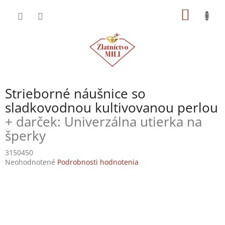
Prejsť
NÁKU
na
obsah
KOŠÍK
Strieborné náušnice so
sladkovodnou kultivovanou perlou
+ darček: Univerzálna utierka na
šperky
3150450
Priemerné
Neohodnotené
Podrobnosti hodnotenia
hodnotenie
produktu
je
0,0
z
5