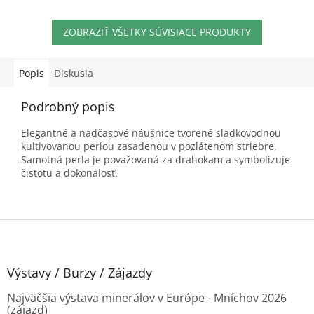
Dĺžka: 42 cm Hmotnosť: 3,2 g
Dĺžka: 42 cm Hmotnosť: 3,2 g
Tento produkt je...
Tento produkt...
ZOBRAZIŤ VŠETKY SÚVISIACE PRODUKTY
Popis
Diskusia
Podrobný popis
Elegantné a nadčasové náušnice tvorené sladkovodnou
kultivovanou perlou zasadenou v pozlátenom striebre.
Samotná perla je považovaná za drahokam a symbolizuje
čistotu a dokonalosť.
Z
á
p
ä
Výstavy / Burzy / Zájazdy
t
Najväčšia výstava minerálov v Európe - Mníchov 2026
i
(zájazd)