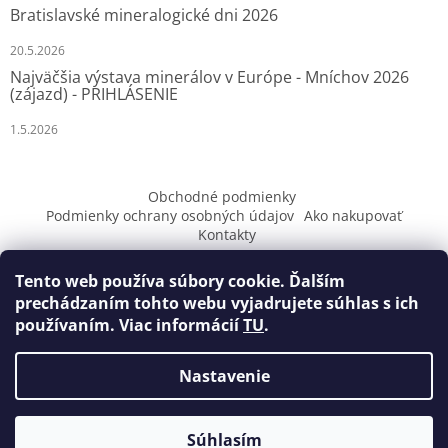
Bratislavské mineralogické dni 2026
20.5.2026
Najväčšia výstava minerálov v Európe - Mníchov 2026
(zájazd) - PRIHLÁSENIE
1.5.2026
Obchodné podmienky
Podmienky ochrany osobných údajov
Ako nakupovať
Kontakty
Tento web používa súbory cookie. Ďalším
prechádzaním tohto webu vyjadrujete súhlas s ich
používaním. Viac informácií
TU
.
Vytvoril Shoptet
Nastavenie
Copyright 2026
Zlatníctvo MILI
. Všetky práva vyhradené.
Súhlasím
Upraviť nastavenie cookies