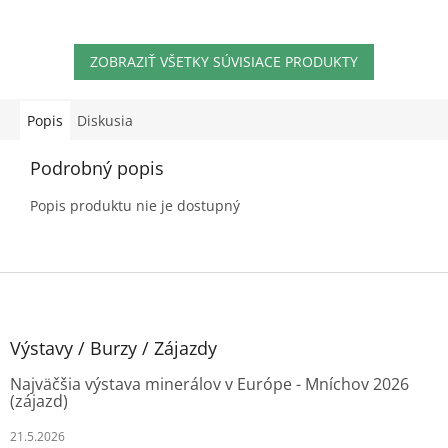
18x9x7 mm Brus: Ovál
1,9 g Veľkosť: 53,5 Tento
fazetovaný + exkluzívne
produkt je možné zakúpiť
darčekové balenie...
ako set s...
ZOBRAZIŤ VŠETKY SÚVISIACE PRODUKTY
Popis
Diskusia
Podrobný popis
Popis produktu nie je dostupný
Z
á
p
ä
Výstavy / Burzy / Zájazdy
t
Najväčšia výstava minerálov v Európe - Mníchov 2026
i
(zájazd)
e
21.5.2026