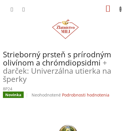
Prejsť
NÁKU
na
obsah
KOŠÍK
Strieborný prsteň s prírodným
olivínom a chrómdiopsidmi
+
darček: Univerzálna utierka na
šperky
8P24
Priemerné
Neohodnotené
Podrobnosti hodnotenia
Novinka
hodnotenie
produktu
je
0,0
z
5