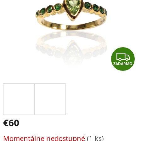
hviezdičiek.
Z
ZADARMO
A
D
A
R
M
€60
O
Jednotková
Momentálne nedostupné
(1 ks)
cena: