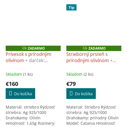
Tip
ZADARMO
ZADARMO
Z
Z
A
A
Prívesok s prírodným
Strieborný prsteň s
D
D
olivínom
+ darček:
prírodným olivínom
+
A
A
R
R
Univerzálna utierka na
darček: Univerzálna
M
M
šperky
utierka na šperky
O
O
Skladom
(1 ks)
Skladom
(2 ks)
€160
€79
Do košíka
Do košíka
Materiál: striebro Rýdzosť
Materiál: Striebro Rýdzosť
striebra: Ag 925/1000
striebra: Ag 925/1000
Drahokamy: Olivín
Drahokamy: prírodný Olivín
Hmotnosť: 1,65g Rozmery:
Model: Catania Hmotnosť: