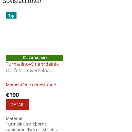
Súvisiaci tovar
Tip
ZADARMO
Z
A
Turmalínový náhrdelník
+
D
darček: Univerzálna
A
R
utierka na šperky
M
O
Momentálne nedostupné
€190
DETAIL
Materiál:
Turmalín, strieborné
zapínanie Rýdzosť striebra: