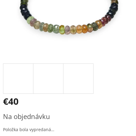
€40
Jednotková
Na objednávku
cena:
Položka bola vypredaná…