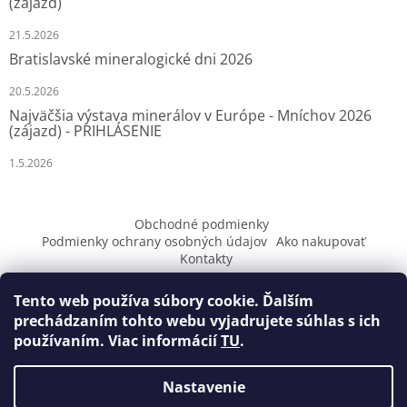
(zájazd)
e
21.5.2026
Bratislavské mineralogické dni 2026
20.5.2026
Najväčšia výstava minerálov v Európe - Mníchov 2026
(zájazd) - PRIHLÁSENIE
1.5.2026
Obchodné podmienky
Podmienky ochrany osobných údajov
Ako nakupovať
Kontakty
Tento web používa súbory cookie. Ďalším
prechádzaním tohto webu vyjadrujete súhlas s ich
používaním. Viac informácií
TU
.
Vytvoril Shoptet
Nastavenie