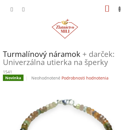
Prejsť
NÁKU
na
obsah
KOŠÍK
Turmalínový náramok
+ darček:
Univerzálna utierka na šperky
1541
Priemerné
Neohodnotené
Podrobnosti hodnotenia
Novinka
hodnotenie
produktu
je
0,0
z
5
hviezdičiek.