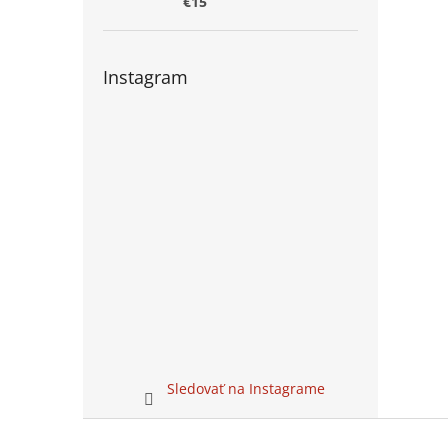
€15
Instagram
Sledovať na Instagrame
Z