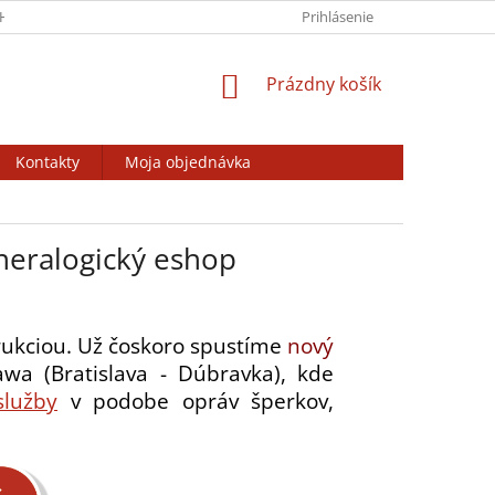
HRANY OSOBNÝCH ÚDAJOV
VÝSTAVY / BURZY / ZÁJAZDY
Prihlásenie
ODSTÚ
NÁKUPNÝ
Prázdny košík
KOŠÍK
Kontakty
Moja objednávka
neralogický eshop
rukciou. Už čoskoro spustíme
nový
a (Bratislava - Dúbravka), kde
služby
v podobe opráv šperkov,