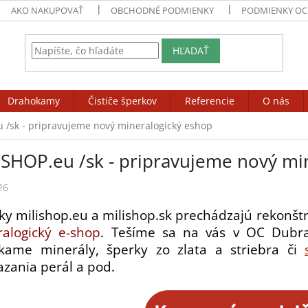
AKO NAKUPOVAŤ
OBCHODNÉ PODMIENKY
PODMIENKY OC
HĽADAŤ
Drahokamy
Čističe šperkov
Referencie
O nás
 /sk - pripravujeme nový mineralogický eshop
ISHOP.eu /sk - pripravujeme nový mi
26
ky milishop.eu a milishop.sk prechádzajú rekonšt
alogický e-shop
.
Tešíme sa na vás v OC Dubraw
kame minerály, šperky zo zlata a striebra či
azania perál a pod.