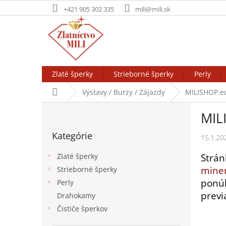
Prejsť
+421 905 302 335
mili@mili.sk
na
obsah
Zlaté šperky
Strieborné šperky
Perly
Domov
Výstavy / Burzy / Zájazdy
MILISHOP.eu
B
MIL
o
Preskočiť
č
Kategórie
kategórie
15.1.20
n
ý
Strán
Zlaté šperky
p
miner
Strieborné šperky
a
ponú
Perly
n
previ
e
Drahokamy
l
Čističe šperkov