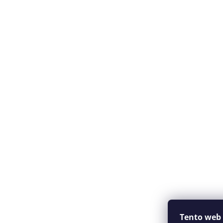
t
i
e
Obchodné
Tento web 