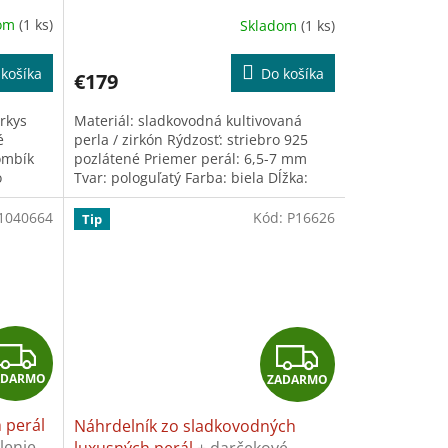
rky
darček: Univerzálna utierka na
A
A
dom
(1 ks)
Skladom
(1 ks)
šperky
Priemerné
hodnotenie
R
R
produktu
košíka
Do košíka
€179
je
M
M
5,0
yrkys
Materiál: sladkovodná kultivovaná
z
O
O
é
perla / zirkón Rýdzosť: striebro 925
5
ombík
pozlátené Priemer perál: 6,5-7 mm
hviezdičiek.
o
Tvar: pologuľatý Farba: biela Dĺžka:
...
univerzálna Tento produkt...
1040664
Kód:
P16626
Tip
Z
Z
ADARMO
ZADARMO
A
A
 perál
Náhrdelník zo sladkovodných
D
D
lenie
luxusných perál
+ darčekové