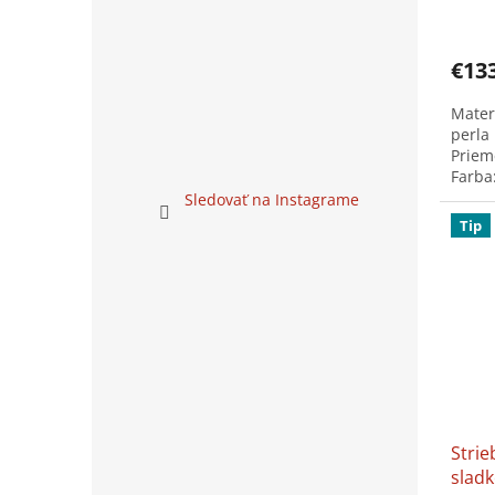
utier
€13
Mater
perla
Priem
Farba
produ
Sledovať na Instagrame
Tip
Strie
slad