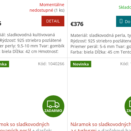
ou
+ darček: Univerzálna
Univerzálna utierka na špe
A
Momentálne
Skla
ka na šperky
erné
nedostupné
(1 ks)
tenie
R
ktu
DETAIL
Do 
6
€376
M
iál: sladkovodná kultivovaná
Materiál: sladkovodná perla, t
O
 Rýdzosť: 925 striebro pozlátené
Rýdzosť: 925 striebro pozláten
er perly: 9,5-10 mm Tvar: gombík
Priemer perál: 5-6 mm Tvar: g
ičiek.
: biela Dĺžka: 42 cm Hmotnosť:
Farba: biela Dĺžka: 45 cm Tent
Tento produkt je...
produkt je možné zakúpiť aj ako
Kód:
1040266
Kód:
nka
Novinka
Z
ZADARMO
Z
A
mok so sladkovodných
Náramok so sladkovodných
D
vovaných perál
+ darček:
a s tyrkysmi
+ darčekové ba