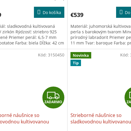
R
Do košíka
Do 
9
€539
M
iál: sladkovodná kultivovaná
Materiál: juhomorská kultivov
O
/ zirkón Rýdzosť: striebro 925
perla s barokovým tvarom Mine
tené Priemer perál: 6,5-7 mm
prírodný labradorit Priemer per
potatoe Farba: biela Dĺžka: 42 cm
11 mm Tvar: baroque Farba: p
 produkt je možné...
neupravovaná multicolor s vys
Kód:
3150450
Kód:
Novinka
Tip
Z
ZADARMO
Z
A
borné náušnice so
Strieborné náušnice so
D
kovodnou kultivovanou
sladkovodnou kultivovano
ou
+ darček: Univerzálna
perlou
+ darček: Univerzál