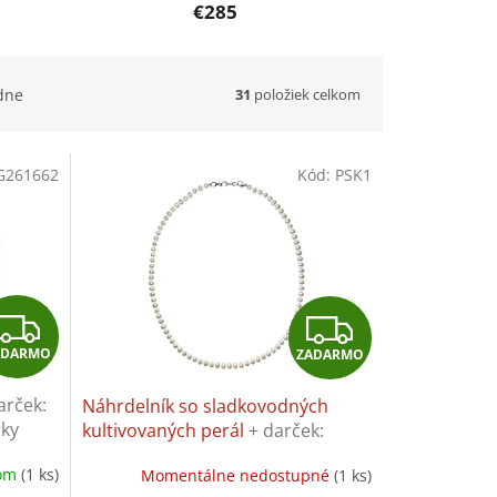
€285
31
položiek celkom
dne
G261662
Kód:
PSK1
Z
Z
ADARMO
ZADARMO
A
A
arček:
Náhrdelník so sladkovodných
D
D
rky
kultivovaných perál
+ darček:
Univerzálna utierka na šperky
A
A
dom
(1 ks)
Momentálne nedostupné
(1 ks)