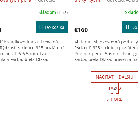
rzálna utierka na šperky
ZADARMO
A
Skladom
(1 ks)
Skla
Priemerné
hodnotenie
R
produktu
Do košíka
Do 
3
€160
je
M
5,0
iál: sladkovodná kultivovaná
Materiál: sladkovodná perla, t
z
O
 Rýdzosť: striebro 925 pozlátené
Rýdzosť: 925 striebro pozláten
5
er perál: 6-6,5 mm Tvar:
Priemer perál: 5-6 mm Tvar: g
hviezdičiek.
ľatý Farba: biela Dĺžka:
Farba: biela Dĺžka: univerzáln
rzálna + exkluzívne darčekové...
produkt je možné zakúpiť aj...
NAČÍTAŤ 1 ĎALŠIU
S
1
2
3
t
O
r
v
HORE
á
l
n
á
k
d
o
a
v
c
a
i
n
e
i