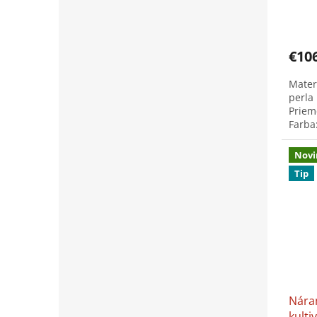
perl
utier
Priem
hodno
produ
€10
je
5,0
Mater
z
perla
5
Priem
hviezd
Farba
3,2 g 
Novi
Tip
Nára
kulti