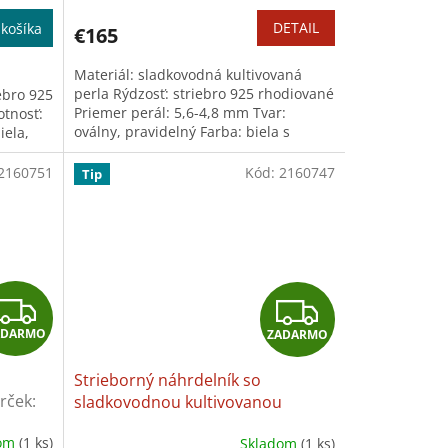
R
R
DETAIL
košíka
€165
M
M
Materiál: sladkovodná kultivovaná
O
O
perla Rýdzosť: striebro 925 rhodiované
ebro 925
Priemer perál: 5,6-4,8 mm Tvar:
otnosť:
oválny, pravidelný Farba: biela s
iela,
vysokým leskom Dĺžka: 42+2,5 cm...
2160751
Kód:
2160747
Tip
Z
Z
ADARMO
ZADARMO
A
A
Strieborný náhrdelník so
D
D
rček:
sladkovodnou kultivovanou
rky
perlou Ming
+ darček: Univerzálna
A
A
dom
(1 ks)
Skladom
(1 ks)
utierka na šperky