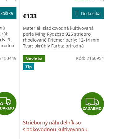
R
R
košíka
Do košíka
€133
M
M
aná
Materiál: sladkovodná kultivovaná
O
O
rál:
perla Ming Rýdzosť: 925 striebro
ly: 9-
rhodiované Priemer perly: 12-14 mm
rírodná
Tvar: okrúhly Farba: prírodná
okým...
zlatohnedá, krémová s vysokým
leskom...
3150449
Kód:
2160954
Novinka
Tip
Z
Z
ADARMO
ZADARMO
A
A
Strieborný náhrdelník so
D
D
u
sladkovodnou kultivovanou
na
perlou
+ darček: Univerzálna