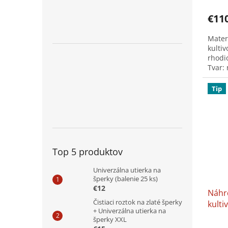
hodno
produ
€11
je
5,0
Mater
z
kultiv
5
rhodi
hviezd
Tvar: 
strie
Tip
Top 5 produktov
Univerzálna utierka na
šperky (balenie 25 ks)
€12
Náhr
Čistiaci roztok na zlaté šperky
kulti
+ Univerzálna utierka na
darče
šperky XXL
šper