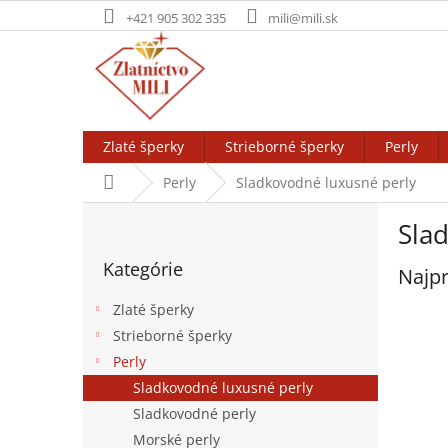
Prejsť
+421 905 302 335
mili@mili.sk
na
obsah
Zlaté šperky
Strieborné šperky
Perly
Domov
Perly
Sladkovodné luxusné perly
B
Sla
o
Preskočiť
č
Kategórie
kategórie
Najpr
n
ý
Zlaté šperky
p
Strieborné šperky
a
Perly
n
e
Sladkovodné luxusné perly
l
Sladkovodné perly
Morské perly