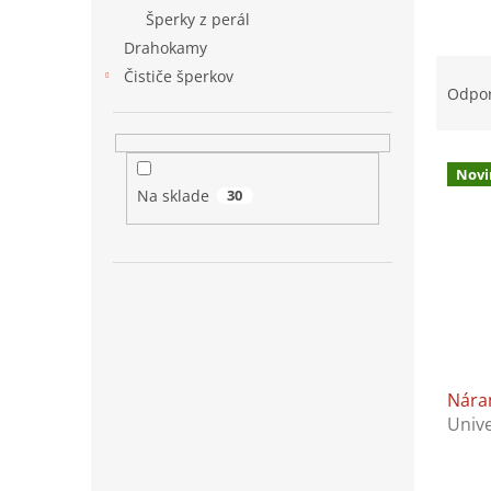
Šperky z perál
Drahokamy
R
Čističe šperkov
a
Odpo
d
e
V
n
Novi
ý
i
Na sklade
30
p
e
i
p
s
r
p
o
r
d
o
u
d
k
u
t
Nára
k
o
Unive
t
v
o
v
Priem