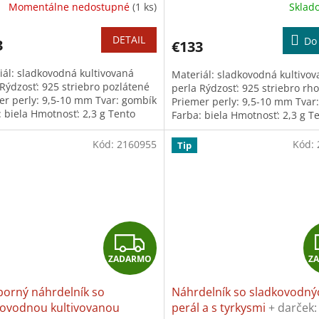
A
Momentálne nedostupné
(1 ks)
Skla
ka na šperky
utierka na šperky
Priemerné
hodnotenie
R
produktu
DETAIL
Do 
3
€133
je
M
5,0
iál: sladkovodná kultivovaná
Materiál: sladkovodná kultivo
z
O
 Rýdzosť: 925 striebro pozlátené
perla Rýdzosť: 925 striebro rh
5
er perly: 9,5-10 mm Tvar: gombík
Priemer perly: 9,5-10 mm Tvar
hviezdičiek.
: biela Hmotnosť: 2,3 g Tento
Farba: biela Hmotnosť: 2,3 g T
kt je možné zakúpiť...
produkt je možné...
Kód:
2160955
Kód:
Tip
Z
ZADARMO
Z
A
borný náhrdelník so
Náhrdelník so sladkovodný
D
kovodnou kultivovanou
perál a s tyrkysmi
+ darček: