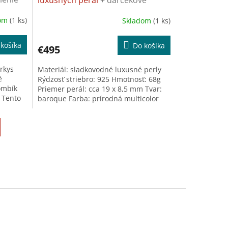
balenie ZADARMO
A
A
dom
(1 ks)
Skladom
(1 ks)
R
R
košíka
Do košíka
€495
M
M
yrkys
Materiál: sladkovodné luxusné perly
O
O
é
Rýdzosť striebro: 925 Hmotnosť: 68g
ombík
Priemer perál: cca 19 x 8,5 mm Tvar:
a Tento
baroque Farba: prírodná multicolor
Dĺžka: 47 + 3 cm +...