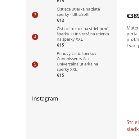
€15
Čistiaca utierka na zlaté
šperky - UltraSoft
€38
€12
Mater
Čistiaci roztok na strieborné
perla 
šperky + Univerzálna utierka
na šperky XXL
pozlá
€15
Tvar: 
Tento
Penový čistič šperkov -
Connoisseurs ® +
Univerzálna utierka na
šperky XXL
€15
Instagram
Strie
slad
perl