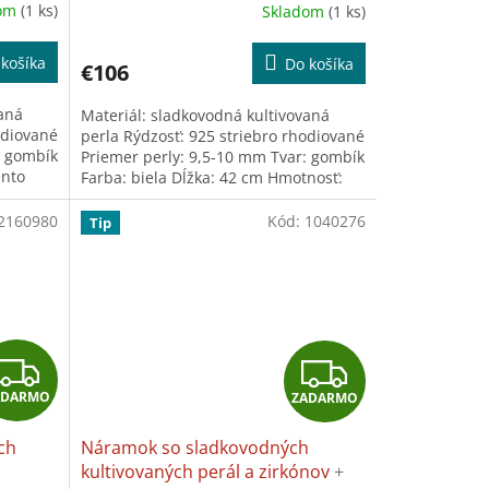
A
A
dom
(1 ks)
Skladom
(1 ks)
utierka na šperky
R
R
košíka
Do košíka
€106
M
M
vaná
Materiál: sladkovodná kultivovaná
O
O
odiované
perla Rýdzosť: 925 striebro rhodiované
: gombík
Priemer perly: 9,5-10 mm Tvar: gombík
ento
Farba: biela Dĺžka: 42 cm Hmotnosť:
3,2 g Tento produkt...
2160980
Kód:
1040276
Tip
Z
Z
ADARMO
ZADARMO
A
A
ch
Náramok so sladkovodných
D
D
kultivovaných perál a zirkónov
+