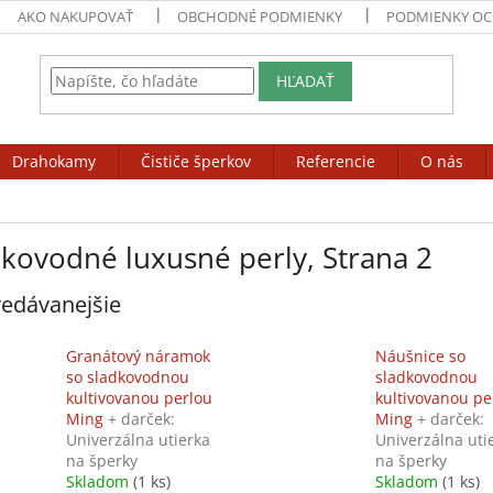
AKO NAKUPOVAŤ
OBCHODNÉ PODMIENKY
PODMIENKY OC
HĽADAŤ
Drahokamy
Čističe šperkov
Referencie
O nás
dkovodné luxusné perly
, Strana 2
edávanejšie
Granátový náramok
Náušnice so
so sladkovodnou
sladkovodnou
kultivovanou perlou
kultivovanou pe
Ming
+ darček:
Ming
+ darček:
Univerzálna utierka
Univerzálna uti
na šperky
na šperky
Skladom
(1 ks)
Skladom
(1 ks)