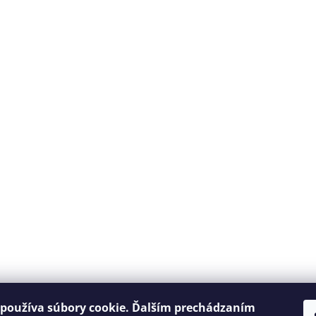
e
p
r
v
k
y
v
ý
p
i
s
u
 podmienky
Podmienky ochrany osobných údajov
Ako nakupovať
používa súbory cookie. Ďalším prechádzaním