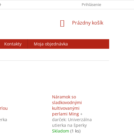
HRANY OSOBNÝCH ÚDAJOV
VÝSTAVY / BURZY / ZÁJAZDY
Prihlásenie
ODSTÚ
NÁKUPNÝ
Prázdny košík
KOŠÍK
Kontakty
Moja objednávka
Náramok so
sladkovodnými
rlou
kultivovanými
perlami Ming
+
erka
darček: Univerzálna
utierka na šperky
Skladom
(1 ks)